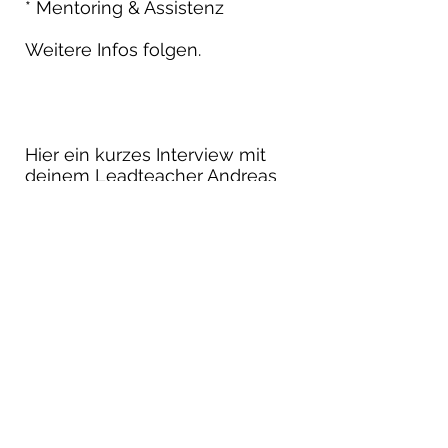
* Mentoring & Assistenz
Weitere Infos folgen.
Hier ein kurzes Interview mit
deinem Leadteacher Andreas
(Co-Founder Hatha Vinyasa
Yoga und Head of "The Practice
Mainz").