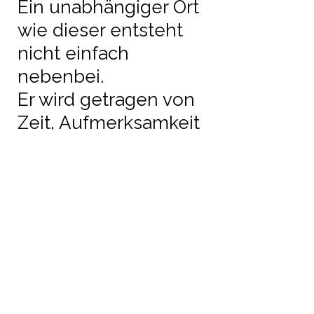
Ein unabhängiger Ort
wie dieser entsteht
nicht einfach
nebenbei.
Er wird getragen von
Zeit, Aufmerksamkeit
und dem Wunsch,
einen Raum zu
schaffen, in dem Yoga
in seiner Tiefe
praktiziert und
weitergegeben
werden kann.