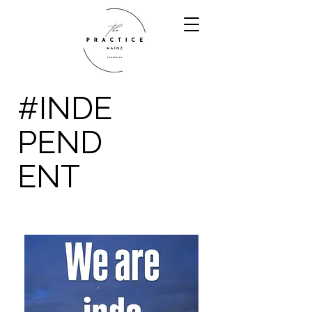
#INDE
PEND
ENT